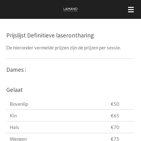
Ga
direct
naar
de
Prijslijst Definitieve laserontharing
hoofdinhoud
De hieronder vermelde prijzen zijn de prijzen per sessie.
Dames :
Gelaat
Bovenlip
€50
Kin
€65
Hals
€70
Wangen
€75