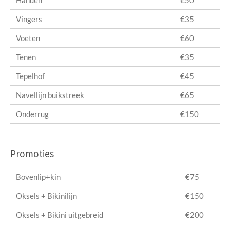
Handen
€50
Vingers
€35
Voeten
€60
Tenen
€35
Tepelhof
€45
Navellijn buikstreek
€65
Onderrug
€150
Promoties
Bovenlip+kin
€75
Oksels + Bikinilijn
€150
Oksels + Bikini uitgebreid
€200